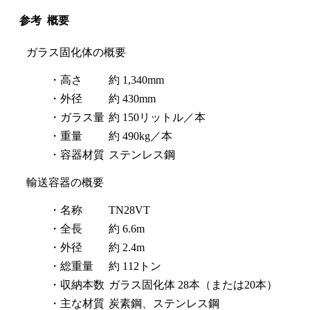
参考 概要
ガラス固化体の概要
・高さ
約 1,340mm
・外径
約 430mm
・ガラス量
約 150リットル／本
・重量
約 490kg／本
・容器材質
ステンレス鋼
輸送容器の概要
・名称
TN28VT
・全長
約 6.6m
・外径
約 2.4m
・総重量
約 112トン
・収納本数
ガラス固化体 28本（または20本）
・主な材質
炭素鋼、ステンレス鋼