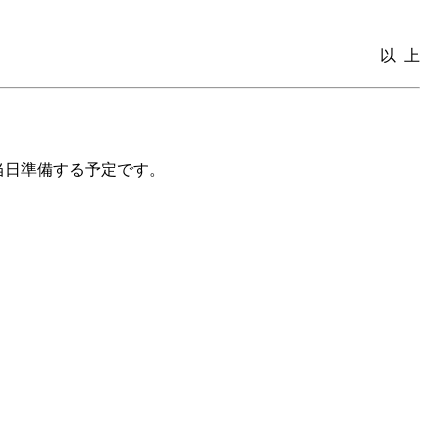
以 上
当日準備する予定です。