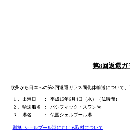
第8回返還
欧州から日本への第8回返還ガラス固化体輸送について、
1．
出港日
：
平成15年6月4日（水）（仏時間）
2．
輸送船名
：
パシフィック・スワン号
3．
港名
：
仏国シェルブール港
別紙 シェルブール港における取材について