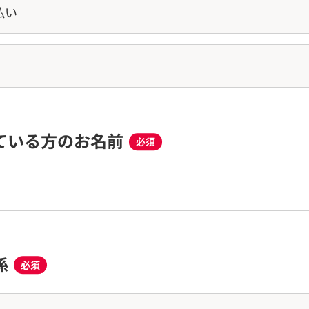
払い
ている方のお名前
必須
係
必須