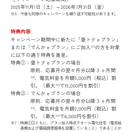
2025年11月1日（土）～2026年7月31日（金）
※6：今後も同様のキャンペーンを繰り返す可能性があります。
特典内容
キャンペーン期間中に新たに「昼トクｅプラン」
または「でんかｅプラン」にご加入
の方を対象
※7
に以下の通り特典を進呈。
特典①：昼トクｅプランの場合
原則、応募月の翌々月分以降３ヵ月間
、電気料金を月額5,000円（税込）割
※8
引。（最大
で15,000円を割引）
※9
特典②：でんかｅプランの場合
原則、応募月の翌々月分以降３ヵ月間
、電気料金を月額2,000円（税込）割
※8
引。（最大
で6,000円を割引）
※9
※7：特典①②ともに、プラン加入時点でオール電化住宅（電気給
湯機および電磁調理器等を設置していること）であることが