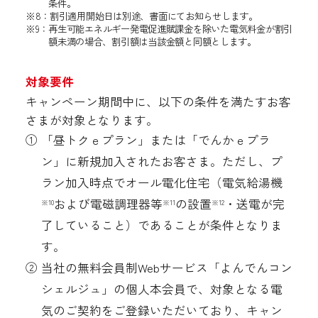
条件。
※8：割引適用開始日は別途、書面にてお知らせします。
※9：再生可能エネルギー発電促進賦課金を除いた電気料金が割引
額未満の場合、割引額は当該金額と同額とします。
対象要件
キャンペーン期間中に、以下の条件を満たすお客
さまが対象となります。
① 「昼トクｅプラン」または「でんかｅプラ
ン」に新規加入されたお客さま。ただし、プ
ラン加入時点でオール電化住宅（電気給湯機
および電磁調理器等
の設置
・送電が完
※10
※11
※12
了していること）であることが条件となりま
す。
② 当社の無料会員制Webサービス「よんでんコン
シェルジュ」の個人本会員で、対象となる電
気のご契約をご登録いただいており、キャン