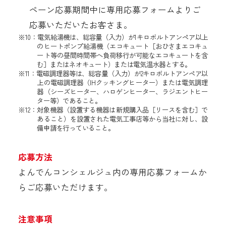
ペーン応募期間中に専用応募フォームよりご
応募いただいたお客さま。
※10：電気給湯機は、総容量（入力）が1キロボルトアンペア以上
のヒートポンプ給湯機（エコキュート［おひさまエコキュ
ート等の昼間時間帯へ負荷移行が可能なエコキュートを含
む］またはネオキュート）または電気温水器とする。
※11：電磁調理器等は、総容量（入力）が2キロボルトアンペア以
上の電磁調理器（IHクッキングヒーター）または電気調理
器（シーズヒーター、ハロゲンヒーター、ラジエントヒー
ター等）であること。
※12：対象機器（設置する機器は新規購入品［リースを含む］で
あること）を設置された電気工事店等から当社に対し、設
備申請を行っていること。
応募方法
よんでんコンシェルジュ内の専用応募フォームか
らご応募いただけます。
注意事項