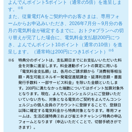
よんでんポイント5ポイント（通常の5倍）を進呈しま
※6
す。
また、従量電灯Aをご契約中のお客さまは、専用フォ
ームからお申込みいただき、2026年7月分～9月分の各
月の電気料金が確定するまでに、おトクeプランへの切
り替えが完了した場合に、電気料金支払額200円につ
き、よんでんポイント10ポイント（通常の10倍）を進
※6
呈します。（通常時は200円につき1ポイント）
※6
特典分のポイントは、支払期日までにお支払いいただいた料
金を対象に進呈します。料金連動ポイントの算定に用いる
「電気料金支払額」は、各月のご請求額から「消費税等相当
額・再生可能エネルギー発電促進賦課金・延滞利息額・書面
発行手数料・一部サービス料金」を除いた金額といたしま
す。200円に満たなかった端数についてはポイント加算対象外
となります。現在、よんでんコンシェルジュにご登録いただ
いていない方も、対象となる電気のご契約をよんでんコンシ
ェルジュの個人会員のアカウントに登録することで、登録日
以降に確定する電気料金から特典対象となります。専用フォ
ームは、生活応援特典②および省エネチャレンジ特典の申込
フォームとなります（申込いただくことで、切替手続きがで
きます）。