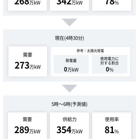
268
342
78
万kW
万kW
%
現在(4時30分)
参考：太陽光発電
需要
使用電力に
発電量
273
対する割合
万kW
0
0
万kW
%
5時～6時(予測値)
需要
供給力
使用率
289
354
81
万kW
万kW
%