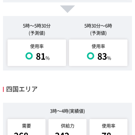
5時～5時30分
5時30分～6時
(予測値)
(予測値)
使用率
使用率
81
83
%
%
四国エリア
3時～4時(実績値)
需要
供給力
使用率