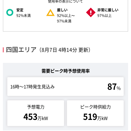
使用率の表示について
安定
厳しい
非常に厳しい
92
%未満
92
%以上〜
97
%以上
97
%未満
四国エリア
（8月7日 4時14分 更新）
需要ピーク時予想使用率
87
16時～17時発生見込み
%
予想電力
ピーク時供給力
453
519
万kW
万kW