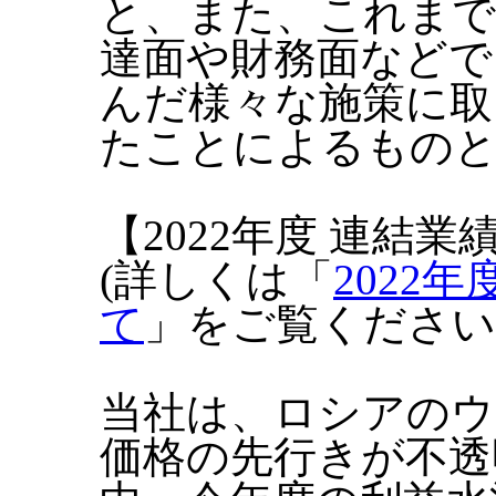
と、また、これまで
達面や財務面などで
んだ様々な施策に取
たことによるもの
【2022年度 連結業
(詳しくは「
2022
て
」をご覧ください
当社は、ロシアのウ
価格の先行きが不透