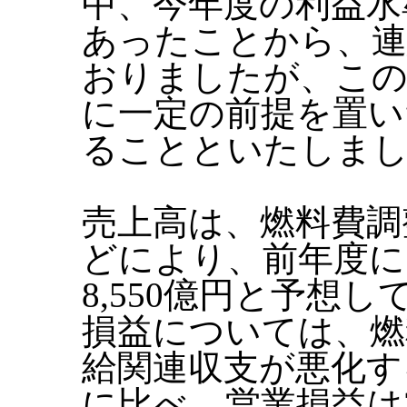
中、今年度の利益水
あったことから、連
おりましたが、この
に一定の前提を置い
ることといたしま
売上高は、燃料費調
どにより、前年度に比
8,550億円と予想
損益については、燃
給関連収支が悪化す
に比べ、営業損益は3