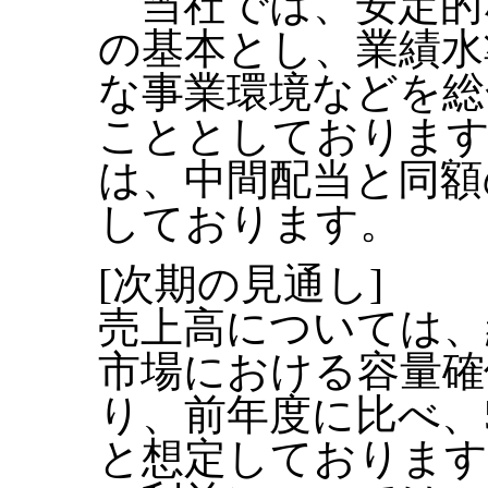
当社では、安定的
の基本とし、業績水
な事業環境などを総
こととしております
は、中間配当と同額
しております。
[次期の見通し]
売上高については、
市場における容量確
り、前年度に比べ、51
と想定しております