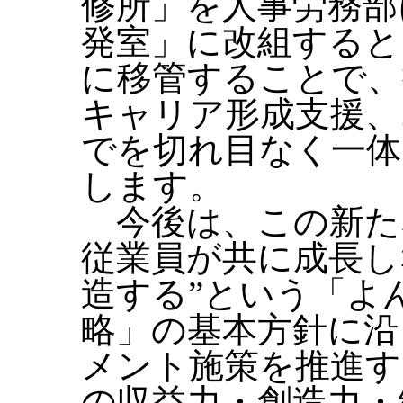
修所」を人事労務部
発室」に改組すると
に移管することで、
キャリア形成支援、
でを切れ目なく一体
します。
今後は、この新た
従業員が共に成長し
造する”という「よ
略」の基本方針に沿
メント施策を推進す
の収益力・創造力・