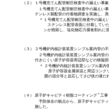
（２）
１号機充てん配管耐圧検査中の漏えい事象
１号機充てん配管耐圧検査中の漏えい事
テンレス製配管の付着物調査を実施し、異
＊
１号機充てん配管耐圧検査中の漏え
ステンレス配管表面に付着していた
ンが残留し、塩化物応力腐食割れに
（３）
２号機炉内核計装装置シンブル案内管の不
２号機炉内核計装装置シンブル案内管の
付きにくい原子炉容器周辺部などの狭隘部
＊
２号機炉内核計装装置シンブル案内
原子炉容器金属保温と周辺コンクリ
囲の湿分等と反応してさび状の液だ
＊
（４）
原子炉キャビティ樹脂コーティング
工事
予防保全の観点から、原子炉キャビティ
施した。