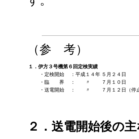
す。
（参 考）
１．伊方３号機第６回定検実績
・定検開始
：平成１４年
５月２４日
・臨 界
： 〃
７月１０日
・送電開始
： 〃
７月１２日（停
２．送電開始後の主