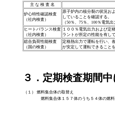
主 な 検 査 名
原子炉内の核分裂の状況お
炉心特性確認検査
していることを確認する。
（社内検査）
（50％、75％、100％電
ヒートバランス検査
１００％電気出力および定
（社内検査）
ラントが所定の性能を有し
総合負荷性能検査
定格熱出力で運転を行い、
（国の検査）
が安定して運転できること
３．定期検査期間中
（１）
燃料集合体の取替え
燃料集合体１５７体のうち５４体の燃料