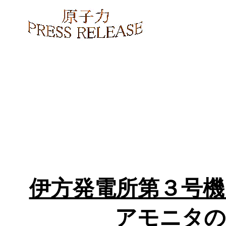
伊方発電所第３号機
アモニタの