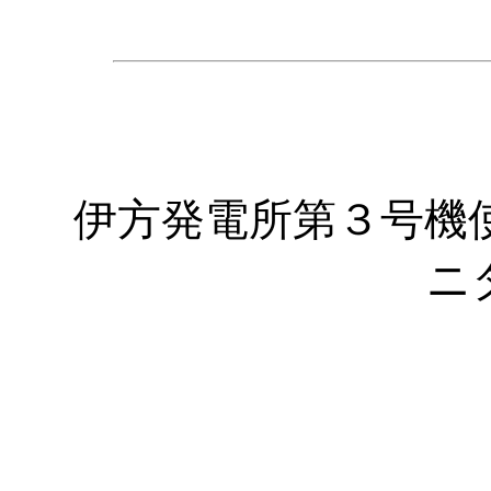
伊方発電所第３号機
ニ