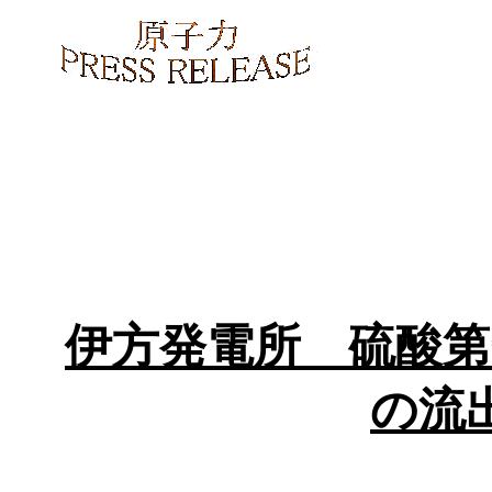
伊方発電所 硫酸第
の流