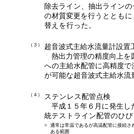
除去ライン、抽出ラインの
の材質変更を行うとともに
替えを行った。
（３）
超音波式主給水流量計設置
熱出力管理の精度向上を
への主給水配管に高精度で
が可能な超音波式主給水流
（４）
ステンレス配管点検
平成１５年６月に発生し
統テストライン配管のひび
○
通常は常温であるが高温配管に接続さ
ある範囲