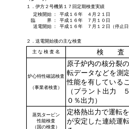
１．伊方２号機第１７回定期検査実績
定検開始 ：
平成１６年 ４月２１日
臨 界 ：
平成１６年 ７月１０日
送電開始 ：
平成１６年 ７月１２日（停止日
２．送電開始後の主な検査
検 査
主 な 検 査 名
原子炉内の核分裂
転データなどを測
炉心特性確認検査
性能を有している
（事業者検査）
（プラント出力 
０％出力）
定格熱出力で運転
蒸気タービン
が安定した連続運
性能検査
（国の検査）