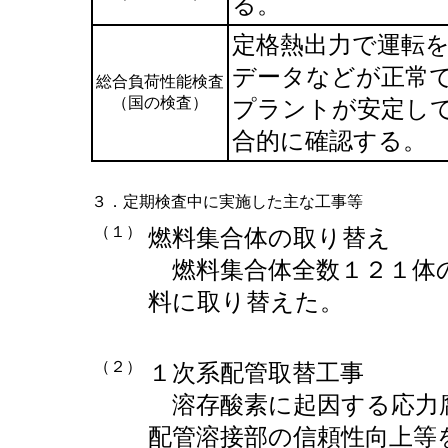
る。
定格熱出力で運転
データなどが正常
総合負荷性能検査
（国の検査）
プラントが安定し
合的に確認する。
３．定期検査中に実施した主な工事等
（１）
燃料集合体の取り替え
燃料集合体全数１２１体
料に取り替えた。
（２）
１次系配管取替工事
溶存酸素に起因する応力
配管溶接部の信頼性向上等