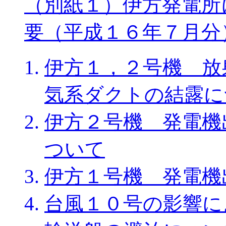
（別紙１）伊方発電所
要（平成１６年７月分
伊方１，２号機 放
気系ダクトの結露に
伊方２号機 発電機
ついて
伊方１号機 発電機
台風１０号の影響に