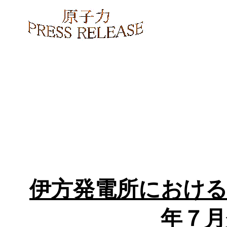
伊方発電所における
年７月