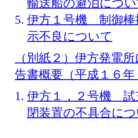
輸送船の避泊につい
伊方１号機 制御棒
示不良について
（別紙２）伊方発電所
告書概要（平成１６年
伊方１，２号機 試
閉装置の不具合につ