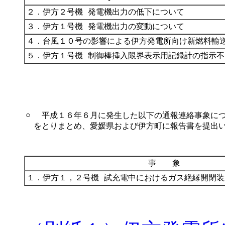
２．伊方２号機
発電機出力の低下について
３．伊方１号機
発電機出力の変動について
４．台風１０号の影響による伊方発電所向け新燃料輸
５．伊方１号機
制御棒挿入限界表示用記録計の指示不
○
平成１６年６月に発生した以下の通報連絡事象につ
をとりまとめ、愛媛県および伊方町に報告書を提出
事 象
１．伊方１，２号機
試充電中におけるガス絶縁開閉装