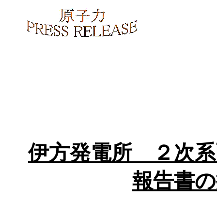
伊方発電所 ２次系
報告書の