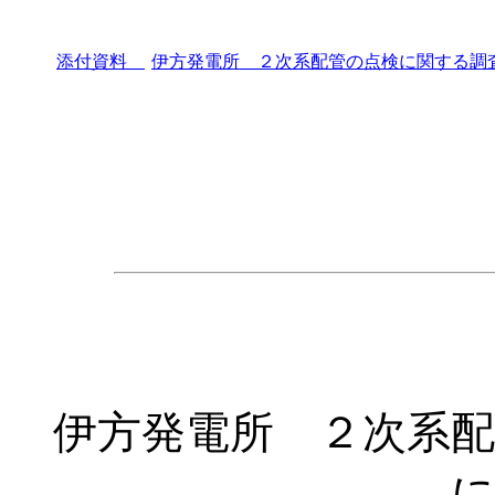
添付資料
伊方発電所 ２次系配管の点検に関する調
伊方発電所 ２次系