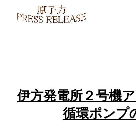
伊方発電所２号機ア
循環ポンプ