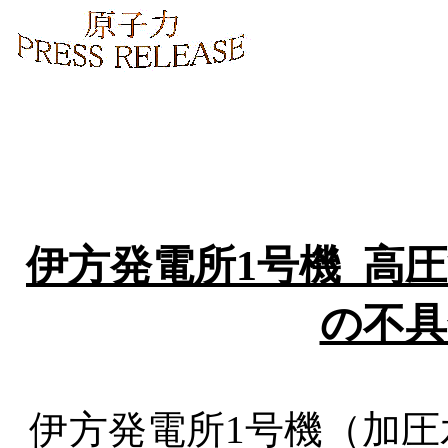
伊方発電所1号機 高
の不具
伊方発電所1号機（加圧