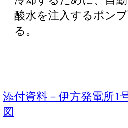
酸水を注入するポンプ
る。
添付資料－伊方発電所1
図