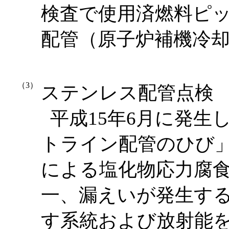
検査で使用済燃料ピ
配管（原子炉補機冷
（3）
ステンレス配管点検
平成15年6月に発生
トライン配管のひび
による塩化物応力腐
一、漏えいが発生す
す系統および放射能