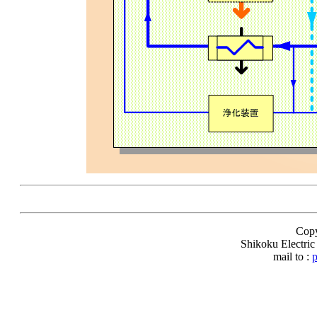
Cop
Shikoku Electric
mail to :
p