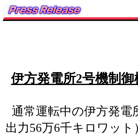
伊方発電所2号機制
通常運転中の伊方発電所
出力56万6千キロワット