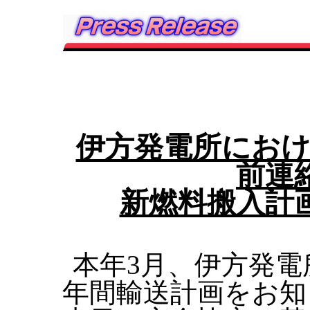
伊方発電所におけ
前連
新燃料搬入計
本年3月、伊方発
年間輸送計画をお知