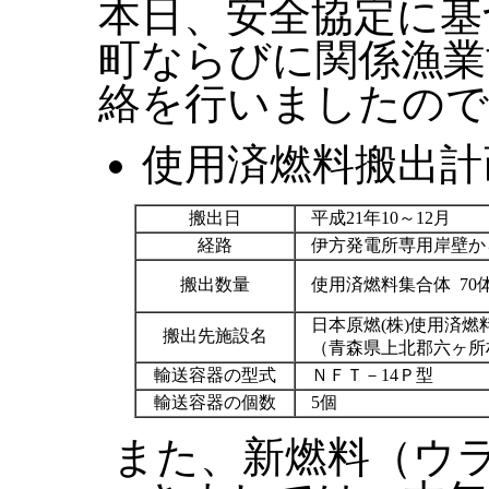
本日、安全協定に基
町ならびに関係漁業
絡を行いましたの
使用済燃料搬出計
搬出日
平成21年10～12月
経路
伊方発電所専用岸壁か
搬出数量
使用済燃料集合体 70
日本原燃(株)使用済
搬出先施設名
（青森県上北郡六ヶ所
輸送容器の型式
ＮＦＴ－14Ｐ型
輸送容器の個数
5個
また、新燃料（ウ