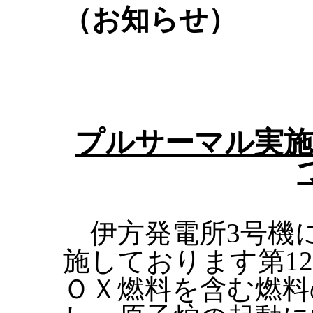
（お知らせ）
プルサーマル実施
伊方発電所3号機
施しております第1
ＯＸ燃料を含む燃料