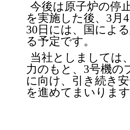
今後は原子炉の停
を実施した後、3月
30日には、国によ
る予定です。
当社としましては
力のもと、3号機の
に向け、引き続き安
を進めてまいりま