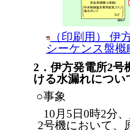
（印刷用） 伊
シーケンス盤概
2．伊方発電所2号
ける水漏れについ
○事象
10月5日0時2
2号機において、