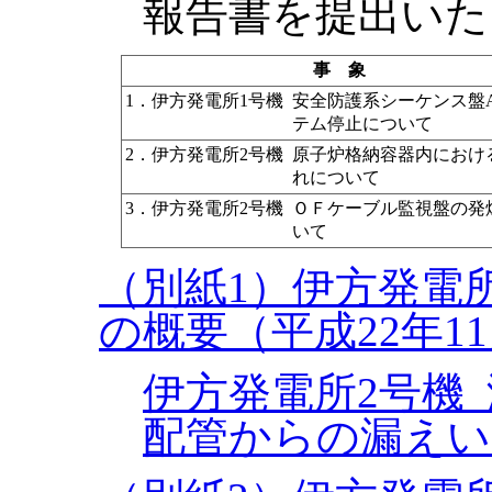
報告書を提出いた
事 象
1．伊方発電所1号機
安全防護系シーケンス盤
テム停止について
2．伊方発電所2号機
原子炉格納容器内におけ
れについて
3．伊方発電所2号機
ＯＦケーブル監視盤の発
いて
（別紙1）伊方発電
の概要（平成22年1
伊方発電所2号機
配管からの漏えい