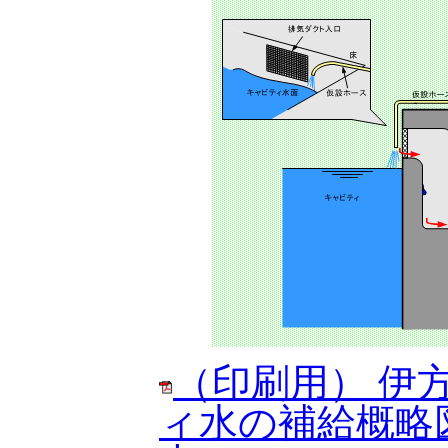
（印刷用） 伊
ィ水の補給概略