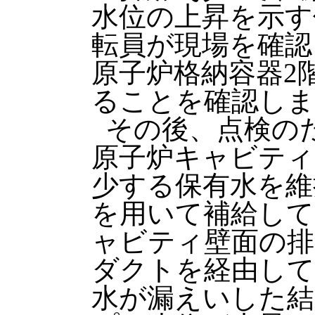
水位の上昇を示す
転員が現場を確認
原子炉格納容器2
ることを確認しま
その後、点検の
原子炉キャビティ
少する保有水を維
を用いて補給して
ャビティ壁面の排
ダクトを経由して
水が漏えいした結