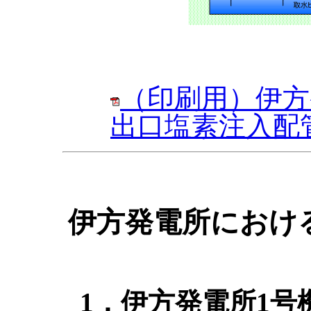
（印刷用）伊方
出口塩素注入配
伊方発電所におけ
1．伊方発電所1号