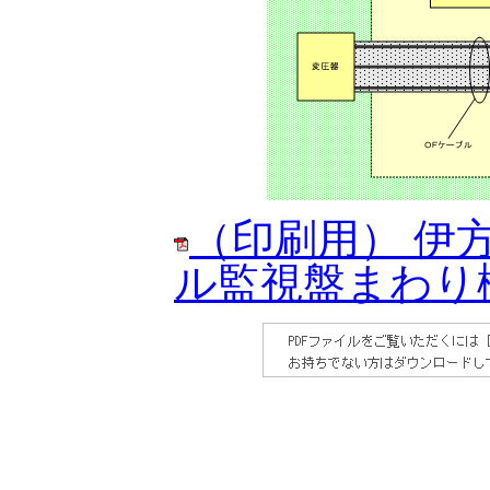
（印刷用） 伊方
ル監視盤まわり