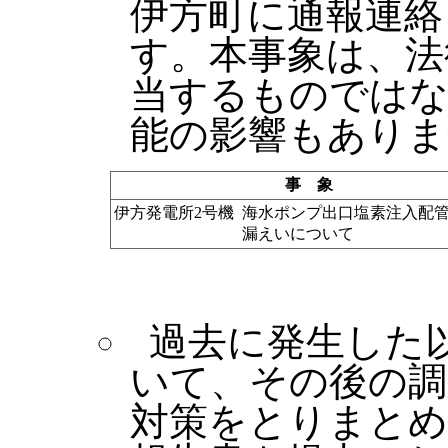
伊方町に通報連絡
す。本事象は、法
当するものではな
能の影響もありま
事 象
伊方発電所2号機
海水ポンプ出口塩素注入配
漏えいについて
過去に発生した
いて、その後の調
対策をとりまとめ