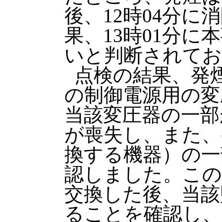
後、12時04分
果、13時01分
いと判断されてお
点検の結果、発煙
の制御電源用の変
当該変圧器の一部
が喪失し、また、
換する機器）の一
認しました。この
交換した後、当該
ることを確認し、1