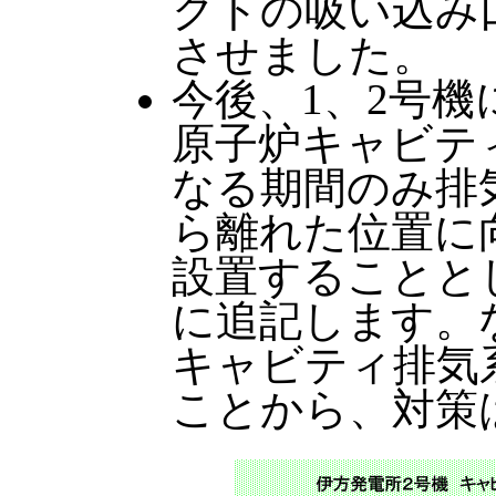
クトの吸い込み
させました。
今後、1、2号
原子炉キャビテ
なる期間のみ排
ら離れた位置に
設置することと
に追記します。
キャビティ排気
ことから、対策