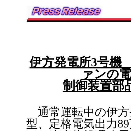
伊方発電所3号機
ァンの電
制御装置部
通常運転中の伊方
型、定格電気出力8