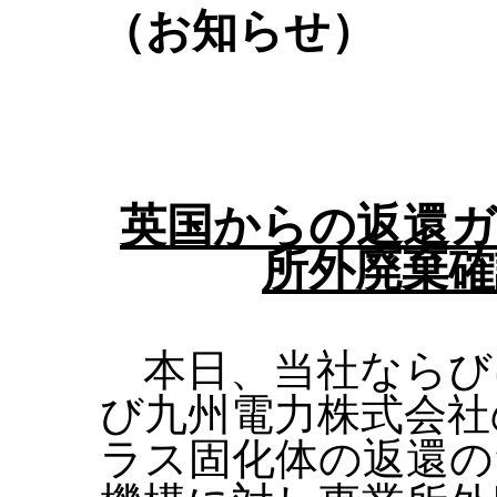
（お知らせ）
英国からの返還ガ
所外廃棄確
本日、当社ならび
び九州電力株式会社
ラス固化体の返還の