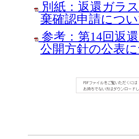
別紙：返還ガラス
棄確認申請につい
参考：第14回返
公開方針の公表に