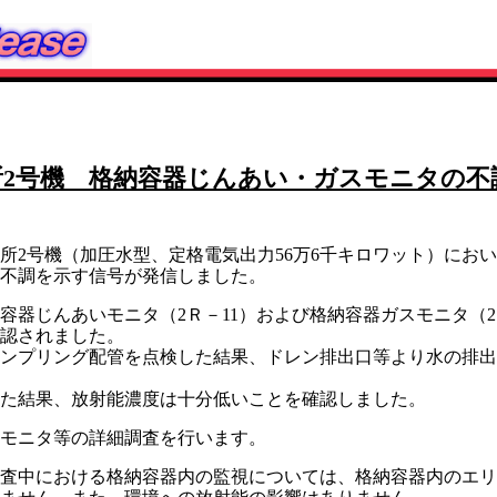
所2号機 格納容器じんあい・ガスモニタの不
2号機（加圧水型、定格電気出力56万6千キロワット）におい
不調を示す信号が発信しました。
器じんあいモニタ（2Ｒ－11）および格納容器ガスモニタ（2
認されました。
プリング配管を点検した結果、ドレン排出口等より水の排出を
た結果、放射能濃度は十分低いことを確認しました。
モニタ等の詳細調査を行います。
査中における格納容器内の監視については、格納容器内のエリ