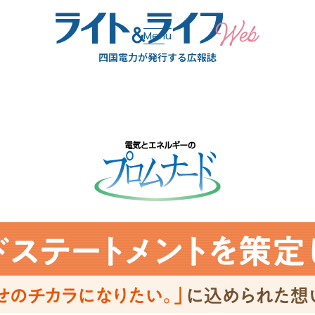
Menu
グルメ
トラベル
ライフ
エ
四国電力が発行する広報誌