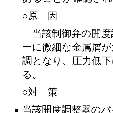
○原 因
当該制御弁の開度
ーに微細な金属屑が
調となり、圧力低下
る。
○対 策
当該開度調整器のパ