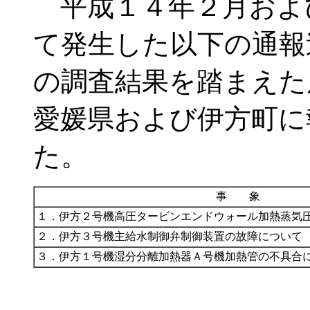
平成１４年２月およ
て発生した以下の通報
の調査結果を踏まえた
愛媛県および伊方町に
た。
事 象
１．
伊方２号機高圧タービンエンドウォール加熱蒸気
２．
伊方３号機主給水制御弁制御装置の故障について
３．
伊方１号機湿分分離加熱器Ａ号機加熱管の不具合