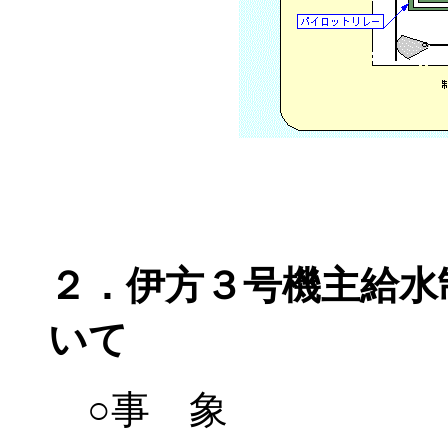
２．伊方３号機主給水
いて
○事 象