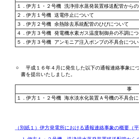
１．伊方１・２号機
洗浄排水蒸発装置移送配管からの
２．伊方１号機
送電停止について
３．伊方２号機
余熱除去系統配管のひびについて
４．伊方３号機
発電機水素ガス温度制御弁の不調につ
５．伊方３号機
アンモニア注入ポンプの不具合につい
○
平成１６年４月に発生した以下の通報連絡事象につ
書を提出いたしました。
事
１．伊方１・２号機
海水淡水化装置Ａ号機の不具合に
（別紙１）伊方発電所における通報連絡事象の概要（平