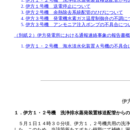
伊方１・２号機 洗浄排水蒸発装置移送配管から
伊方１号機 送電停止について
伊方２号機 余熱除去系統配管のひびについて
伊方３号機 発電機水素ガス温度制御弁の不調に
伊方３号機 アンモニア注入ポンプの不具合につ
（別紙２）伊方発電所における通報連絡事象の報告書概
伊方１・２号機 海水淡水化装置Ａ号機の不具合
伊
１．伊方１・２号機 洗浄排水蒸発装置移送配管からの
５月１日１４時３０分頃、伊方１，２号機共用の洗浄
した。このため、当該箇所をエポキシ樹脂にて補修し漏