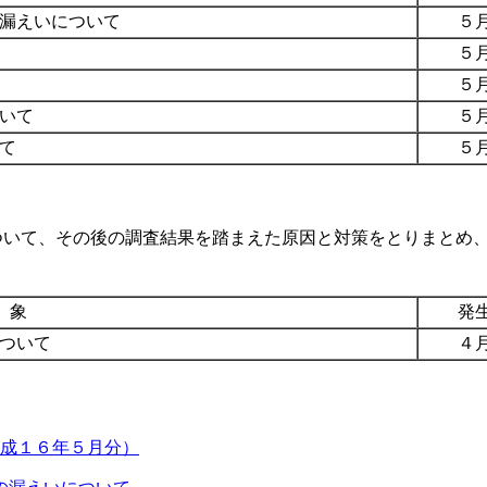
漏えいについて
５
５月
５月
いて
５月
て
５月
いて、その後の調査結果を踏まえた原因と対策をとりまとめ、
 象
発
ついて
４月
成１６年５月分）