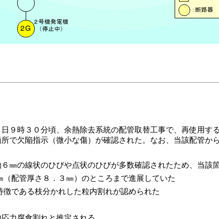
日９時３０分頃、余熱除去系統の配管取替工事で、再使用する
箇所で欠陥指示（微小な傷）が確認された。なお、当該配管か
６㎜の線状のひびや点状のひびが多数確認されたため、当該箇
㎜（配管厚さ８．３㎜）のところまで進展していた
特徴である枝分かれした粒内割れが認められた
物応力腐食割れと推定される。