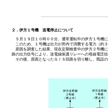
２．伊方１号機 送電停止について
５月１９日１０時００分、通常運転中の伊方１号機に
このため、１号機は出力が所内で消費する電力（約３
原因を調査した結果、現在定期検査中の伊方２号機に
路の出力信号により、送電線保護リレーへの母線電圧信
その後、原因となったＧＩＳ回路を切り離し、既設の