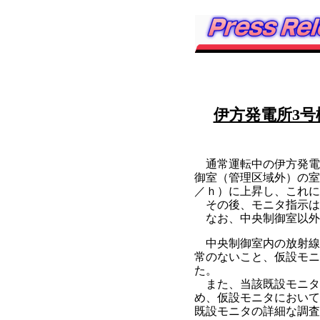
伊方発電所3
通常運転中の伊方発電所
御室（管理区域外）の室
／ｈ）に上昇し、これに
その後、モニタ指示は低
なお、中央制御室以外
中央制御室内の放射線
常のないこと、仮設モニ
た。
また、当該既設モニタ
め、仮設モニタにおいて
既設モニタの詳細な調査