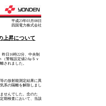
平成23年03月08日
四国電力株式会社
の上昇について
昨日16時22分、中央制
（警報設定値2.6μＳｖ
離されました。
等の放射能測定結果に異
換気系の隔離を解除しまし
ませんでした。念のた
定期検査において、当該