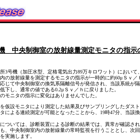
号機 中央制御室の放射線量測定モニタの指示
3号機（加圧水型、定格電気出力89万キロワット）において、
内の放射線量を測定するモニタの指示が一時的に約60μＳｖ／ｈ
応じて中央制御室の換気系隔離信号が発信され、当該系統が隔
下し、通常の値である0.2μＳｖ／ｈに戻りました。
のモニタの指示に変化はありませんでした。
を仮設モニタにより測定した結果及びサンプリングしたダスト
タによる連続測定が可能となったことから、19時47分、当該
については、診断装置による診断の結果では、異常が確認され
も、中央制御室内の放射線量の常時監視を行うこととし、次回
を実施します。