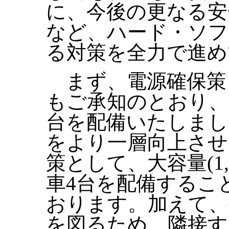
に、今後の更なる安
など、ハード・ソフ
る対策を全力で進め
まず、電源確保策
もご承知のとおり、
台を配備いたしまし
をより一層向上させ
策として、大容量(1
車4台を配備するこ
おります。加えて、
を図るため、隣接す