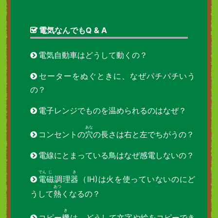
電気なんでもQ & A
電気自動車はどうして動くの？
セーターをぬぐときに、なぜパチパチいう
の？
電子レンジでものを温められるのはなぜ？
あな
コンセントの
穴
の長さは右と左でちがうの？
電線にとまっている鳥はなぜ感電しないの？
でん
じ
き
電
磁
調理
器
（IH)は火を使っていないのにど
あつ
うして
熱
くなるの？
き
コピー
機
は、どうして文字や絵をコピーでき