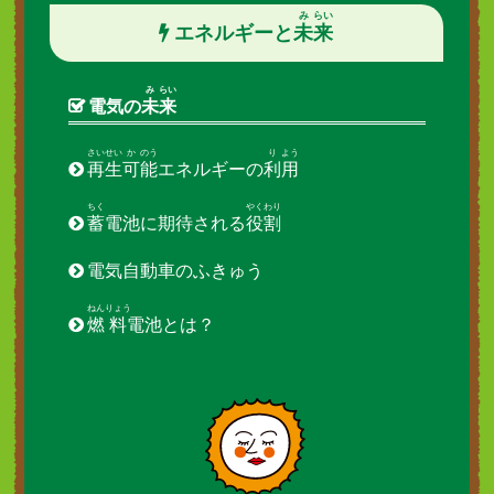
み
らい
エネルギーと
未
来
み
らい
電気の
未
来
さい
せい
か
のう
り
よう
再
生
可
能
エネルギーの
利
用
ちく
やく
わり
蓄
電池に期待される
役
割
電気自動車のふきゅう
ねん
りょう
燃
料
電池とは？