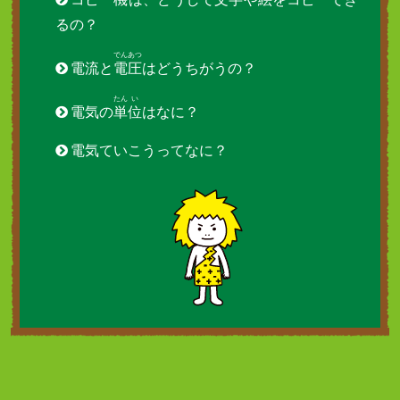
るの？
でん
あつ
電流と
電
圧
はどうちがうの？
たん
い
電気の
単
位
はなに？
電気ていこうってなに？