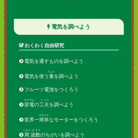
電気を調べよう
わくわく自由研究
電気を通すものを調べよう
りょう
電気を使う
量
を調べよう
フルーツ電池をつくろう
せつ
でん
く
ふう
節
電
の
工
夫
を調べよう
かん
たん
世界一
簡
単
なモーターをつくろう
しゅう
は
すう
周
波
数
のちがいを調べよう