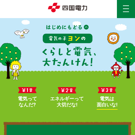
電気って
エネルギーって
電気は
なんだ?
大切だな!
面白いな!