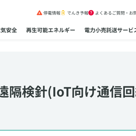
停電情報
でんき予報
よくあるご質問・お
電気安全
再生可能エネルギー
電力小売託送サービ
遠隔検針
(IoT向け通信