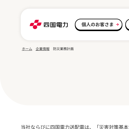
本文へスキップ
個人のお客さま
ホーム
企業情報
防災業務計画
当社ならびに四国電力送配電は、「災害対策基本