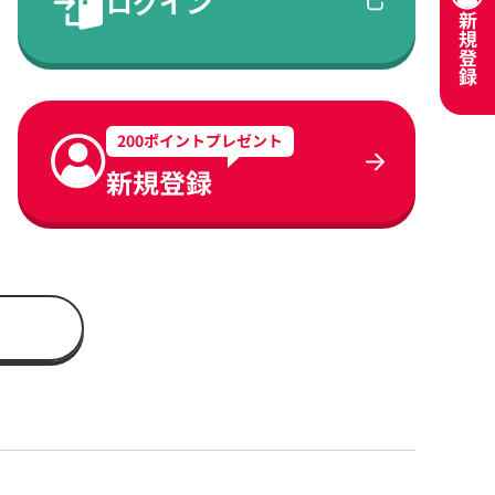
ログイン
新
規
登
録
200ポイントプレゼント
新規登録