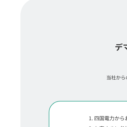
デ
当社から
四国電力から