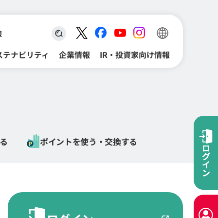
報
検索キーワード入力
ステナビリティ
企業情報
IR・投資家向け情報
る
ポイントを
使う・
交換する
ロ
グ
イ
ン