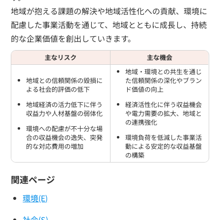
地域が抱える課題の解決や地域活性化への貢献、環境に
配慮した事業活動を通じて、地域とともに成長し、持続
的な企業価値を創出していきます。
主なリスク
主な機会
地域・環境との共生を通じ
地域との信頼関係の毀損に
た信頼関係の深化やブラン
よる社会的評価の低下
ド価値の向上
地域経済の活力低下に伴う
経済活性化に伴う収益機会
収益力や人材基盤の弱体化
や電力需要の拡大、地域と
の連携強化
環境への配慮が不十分な場
合の収益機会の逸失、突発
環境負荷を低減した事業活
的な対応費用の増加
動による安定的な収益基盤
の構築
関連ページ
環境(E)
社会(S)