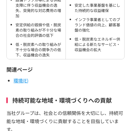
支障に伴う収益機会の逸
安定した事業基盤を基にし
失、突発的な対応費用の増
た持続的な収益確保
加
インフラ事業者としてのブ
安定供給の毀損や低・脱炭
ランド価値の向上、顧客基
素の取り組みが不十分な場
盤の強化
合の社会的評価の低下
低・脱炭素なエネルギー供
低・脱炭素への取り組みが
給による新たなサービス・
不十分な場合の競争力の低
収益機会の拡大
下、収益機会の逸失
関連ページ
環境(E)
持続可能な地域・環境づくりへの貢献
当社グループは、社会との信頼関係を大切にし、持続可
能な地域・環境づくりに貢献することを目指していま
す。