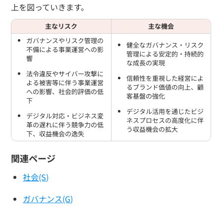
上を図っていきます。
主なリスク
主な機会
ガバナンスやリスク管理の
健全なガバナンス・リスク
不備による事業運営への影
管理による安定的・持続的
響
な成長の実現
法令違反やサイバー攻撃に
信頼性を重視した経営によ
よる被害等に伴う事業運営
るブランド価値の向上、顧
への影響、社会的評価の低
客基盤の強化
下
デジタル活用を通じたビジ
デジタル対応・ビジネス変
ネスプロセスの高度化に伴
革の遅れに伴う競争力の低
う収益機会の拡大
下、収益機会の逸失
関連ページ
社会(S)
ガバナンス(G)