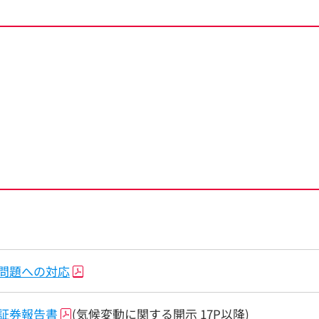
問題への対応
証券報告書
(気候変動に関する開示 17P以降)