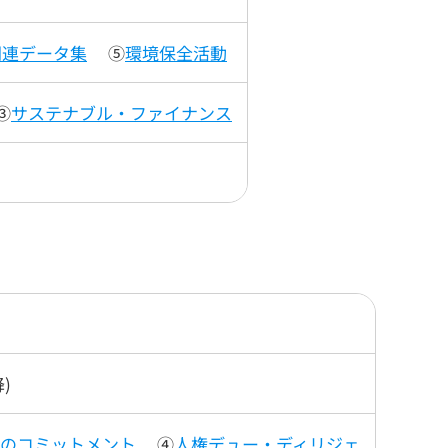
関連データ集
⑤
環境保全活動
③
サステナブル・ファイナンス
)
のコミットメント
④
人権デュー・ディリジェ