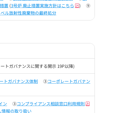
止措置
(
3号炉 廃止措置実施方針はこちら
)
⑨
レベル放射性廃棄物の最終処分
レートガバナンスに関する開示 19P以降)
ートガバナンス体制
③
コーポレートガバナン
イン
③
コンプライアンス相談窓口利用規則
人情報の取り扱い