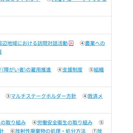
周辺地域における訪問対話活動
④
農業への
援
(障がい者)の雇用推進
④
支援制度
⑤
組織
③
マルチステークホルダー方針
④
救済メ
への取り組み
④
労働安全衛生の取り組み
⑤
針
⑥
放射性廃棄物の処理・処分方法
⑦
放