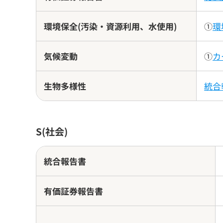
環境保全(汚染・資源利用、水使用)
①
環
気候変動
①
カ
生物多様性
統合
S(社会)
統合報告書
有価証券報告書