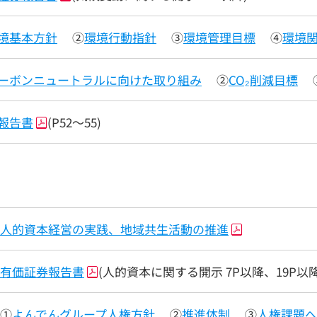
境基本方針
②
環境行動指針
③
環境管理目標
④
環境
ーボンニュートラルに向けた取り組み
②
CO₂削減目標
報告書
(P52～55)
人的資本経営の実践、地域共生活動の推進
有価証券報告書
(人的資本に関する開示 7P以降、19P以降
①
よんでんグループ人権方針
②
推進体制
③
人権課題へ