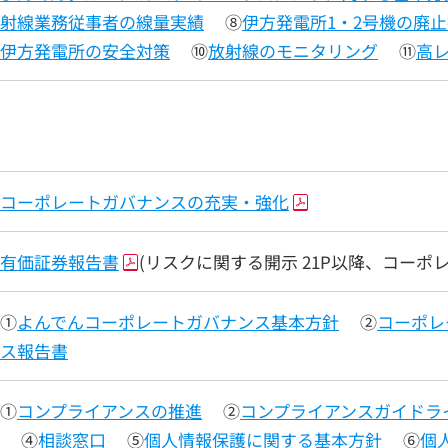
射線業務従事者の線量実績
⑧
伊方発電所1・2号機の廃
伊方発電所の安全対策
⑩
放射線のモニタリング
⑪
高
コーポレートガバナンスの充実・強化
有価証券報告書
(リスクに関する開示 21P以降、コーポ
①
よんでんコーポレートガバナンス基本方針
②
コーポレ
ス報告書
①
コンプライアンスの推進
②
コンプライアンスガイドラ
④
相談窓口
⑤
個人情報保護に関する基本方針
⑥
個