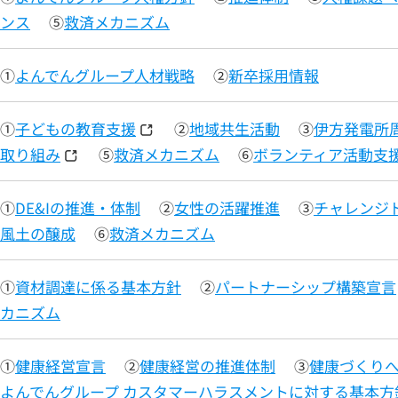
ンス
⑤
救済メカニズム
①
よんでんグループ人材戦略
②
新卒採用情報
①
子どもの教育支援
②
地域共生活動
③
伊方発電所
取り組み
⑤
救済メカニズム
⑥
ボランティア活動支
①
DE&Iの推進・体制
②
女性の活躍推進
③
チャレンジド
風土の醸成
⑥
救済メカニズム
①
資材調達に係る基本方針
②
パートナーシップ構築宣言
カニズム
①
健康経営宣言
②
健康経営の推進体制
③
健康づくり
よんでんグループ カスタマーハラスメントに対する基本方