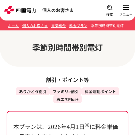
本文へスキップ
個人のお客さま
ホーム
個人のお客さま
電気料金
料金プラン
季節別時間帯別電灯
季節別時間帯別電灯
割引・ポイント等
ありがとう割引
ファミリe割引
料金連動ポイント
再エネPlus+
※
本プランは、2026年4月1日
に料金単価