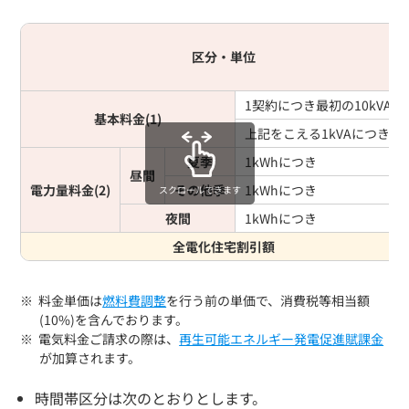
区分・単位
1契約につき最初の10kVAま
基本料金(1)
上記をこえる1kVAにつき
夏季
1kWhにつき
昼間
電力量料金(2)
その他季
1kWhにつき
スクロールできます
夜間
1kWhにつき
全電化住宅割引額
料金単価は
燃料費調整
を行う前の単価で、消費税等相当額
(10%)を含んでおります。
電気料金ご請求の際は、
再生可能エネルギー発電促進賦課金
が加算されます。
時間帯区分は次のとおりとします。