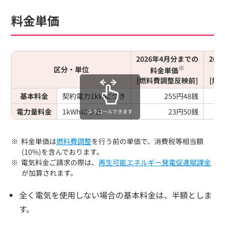
料金単価
2026年4月分までの
20
※
区分・単位
料金単価
[燃料費調整反映前]
[燃
基本料金
契約電力1kWにつき
255円48銭
電力量料金
1kWhにつき
23円50銭
スクロールできます
料金単価は
燃料費調整
を行う前の単価で、消費税等相当額
(10%)を含んでおります。
電気料金ご請求の際は、
再生可能エネルギー発電促進賦課金
が加算されます。
全く電気を使用しない場合の基本料金は、半額としま
す。