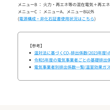
メニューB ： 火力・再エネ等の混在電気＋再エネ
メニューC ： メニューA、メニューB以外
(
電源構成・非化石証書使用状況はこちら
)
【参考】
温対法に基づくCO₂排出係数(2023年度)の
令和5年度の電気事業者ごとの基礎排出係数
電気事業者別排出係数一覧(温室効果ガ