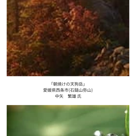
「朝焼けの天狗岳」
愛媛県西条市(石鎚山弥山)
中矢 繁雄 氏