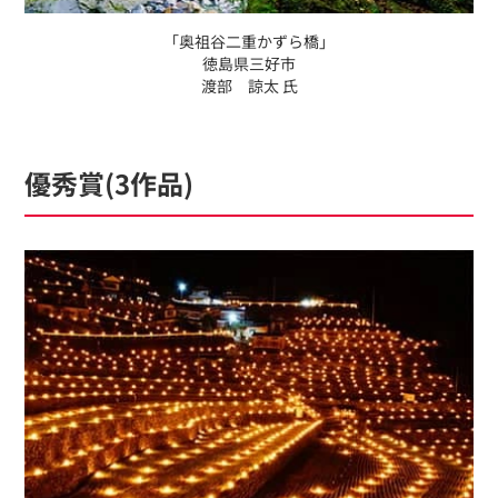
「奥祖谷二重かずら橋」
徳島県三好市
渡部 諒太 氏
優秀賞(3作品)