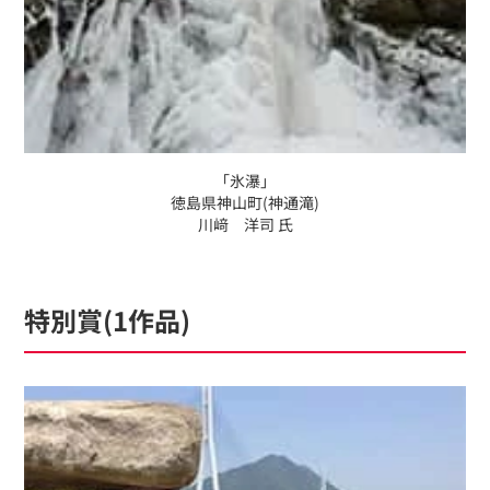
「氷瀑」
徳島県神山町(神通滝)
川﨑 洋司 氏
特別賞(1作品)