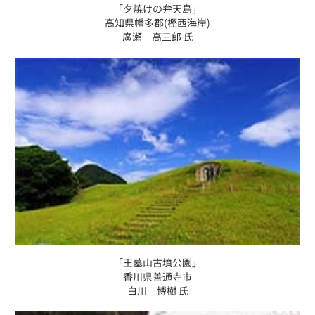
「夕焼けの弁天島」
高知県幡多郡(樫西海岸)
廣瀬 高三郎 氏
「王墓山古墳公園」
香川県善通寺市
白川 博樹 氏