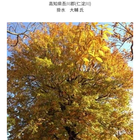
高知県吾川郡(仁淀川)
掛水 大輔 氏