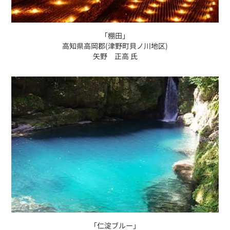
「棚田」
高知県高岡郡(津野町貝ノ川地区)
矢野 正高 氏
「仁淀ブルー」