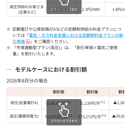
高圧供給のお客さま
1.8円/kWh
2.3円/kWh
1.8円/kWh
スクロールできます
(企業など)
定額電灯や公衆街路灯Aなどの定額制供給の料金プランにつ
いては「
電気・ガス料金支援における定額制料金プランの割
引単価
」をご確認ください。
「市場連動型プラン(高圧)」は、「割引単価×電気ご使用
量」を割引いたします。
モデルケースにおける割引額
2026年8月分の場合
割引前
割引後
割引額
※1
※1
低圧(従量電灯A)
▲1,281円
12,411円/月
11,130円/月
※2
※2
高圧(業務用電力)
▲39,600
712,871円/月
673,271円/月
スクロールできます